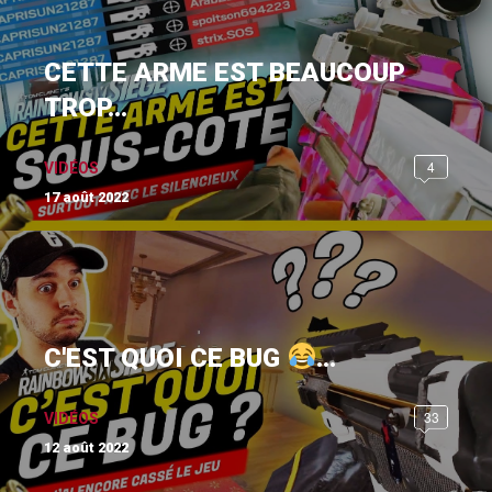
CETTE ARME EST BEAUCOUP
TROP...
4
VIDÉOS
17 août 2022
C'EST QUOI CE BUG
...
33
VIDÉOS
12 août 2022