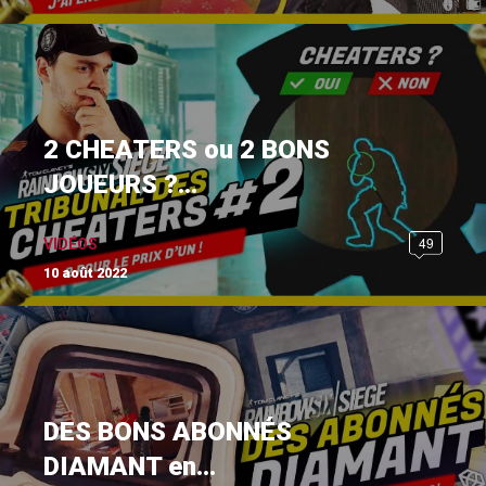
2 CHEATERS ou 2 BONS
JOUEURS ?...
49
VIDÉOS
10 août 2022
DES BONS ABONNÉS
DIAMANT en...