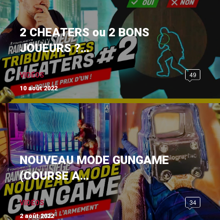
2 CHEATERS ou 2 BONS
JOUEURS ?...
49
VIDÉOS
10 août 2022
NOUVEAU MODE GUNGAME
(COURSE A...
34
VIDÉOS
2 août 2022