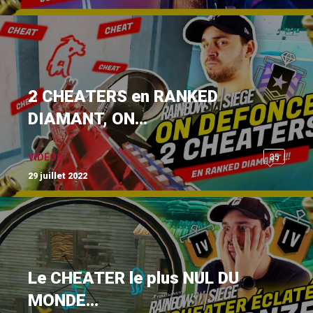
2 CHEATERS en RANKED
DIAMANT, ON...
35
VIDÉOS
29 juillet 2022
Le CHEATER le plus NUL DU
MONDE...