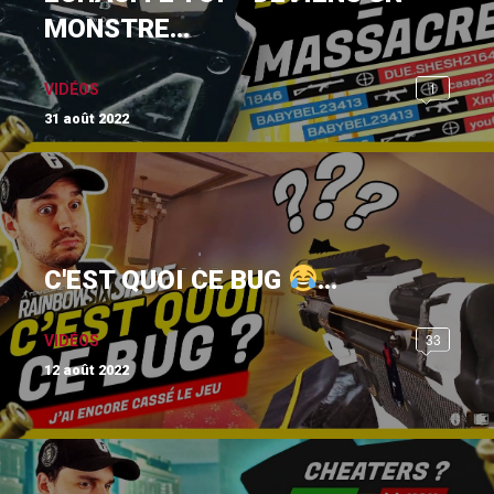
MONSTRE...
1
VIDÉOS
31 août 2022
C'EST QUOI CE BUG
...
33
VIDÉOS
12 août 2022